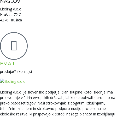
NASLOV
Ekoling d.o.o.
Hrušica 72 C
4276 Hrušica
EMAIL
prodaja@ekoling.si
Ekoling d.o.o. je slovensko podjetje, član skupine Roto; slednja ima
proizvodnje v štirih evropskih državah, lahko se pohvali s prodajo na
preko petdeset trgov. Naši strokovnjaki z bogatimi izkušnjami,
tehničnim znanjem in strokovno podporo nudijo profesionalne
ekološke rešitve, ki prispevajo k čistoči našega planeta in izboljšanju