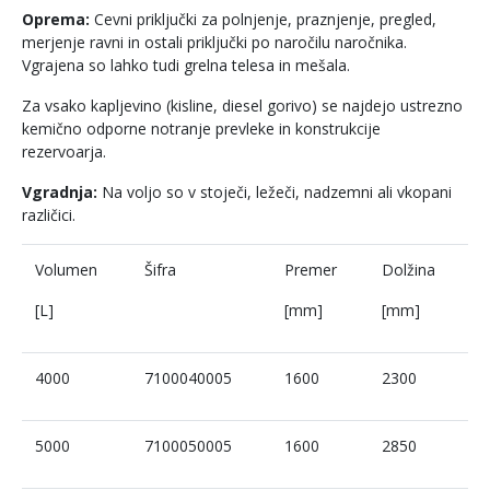
Oprema:
Cevni priključki za polnjenje, praznjenje, pregled,
Filtri
merjenje ravni in ostali priključki po naročilu naročnika.
Vgrajena so lahko tudi grelna telesa in mešala.
Novice
Za vsako kapljevino (kisline, diesel gorivo) se najdejo ustrezno
kemično odporne notranje prevleke in konstrukcije
rezervoarja.
Vgradnja:
Na voljo so v stoječi, ležeči, nadzemni ali vkopani
različici.
Volumen
Šifra
Premer
Dolžina
[L]
[mm]
[mm]
4000
7100040005
1600
2300
5000
7100050005
1600
2850