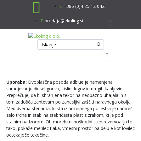
+386 (0)4 25 12 042
prodaja@ekoling.si
Odpadne vode
Uporaba:
Dvoplaščna posoda adblue je namenjena
Padavinske vod
shranjevanju diesel goriva, kislin, lugov in drugih kapljevin.
Preprečuje, da bi shranjena tekočina neopazno uhajala in s
Industrijske vod
tem zadošča zahtevam po zanesljivi zaščiti naravnega okolja.
Med dvema stenama, ki sta iz armiranega poliestra je namreč
zelo trdna in stabilna stebričasta plast z zrakom, ki je pod
Vodovodni siste
stalnim nadzorom. Ob morebitni poškodbi sten rezervoarja to
takoj pokaže merilec tlaka, vmesni prostor pa deluje kot lovilec
Ostalo
odtekajoče tekočine.