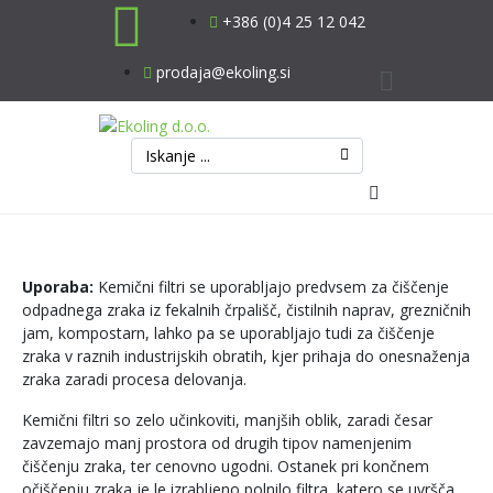
+386 (0)4 25 12 042
prodaja@ekoling.si
Odpadne vode
Uporaba:
Kemični filtri se uporabljajo predvsem za čiščenje
Padavinske vod
odpadnega zraka iz fekalnih črpališč, čistilnih naprav, grezničnih
jam, kompostarn, lahko pa se uporabljajo tudi za čiščenje
Industrijske vod
zraka v raznih industrijskih obratih, kjer prihaja do onesnaženja
zraka zaradi procesa delovanja.
Vodovodni siste
Kemični filtri so zelo učinkoviti, manjših oblik, zaradi česar
zavzemajo manj prostora od drugih tipov namenjenim
čiščenju zraka, ter cenovno ugodni. Ostanek pri končnem
Ostalo
očiščenju zraka je le izrabljeno polnilo filtra, katero se uvršča