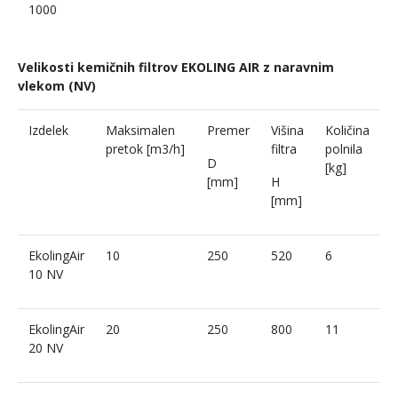
1000
Velikosti kemičnih filtrov EKOLING AIR z naravnim
vlekom (NV)
Izdelek
Maksimalen
Premer
Višina
Količina
pretok [m
3
/h]
filtra
polnila
D
[kg]
[mm]
H
[mm]
EkolingAir
10
250
520
6
10 NV
EkolingAir
20
250
800
11
20 NV