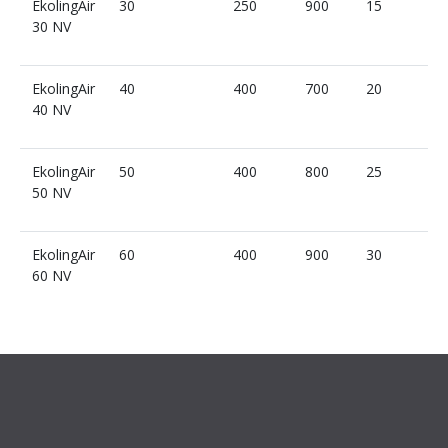
EkolingAir
30
250
900
15
30 NV
EkolingAir
40
400
700
20
40 NV
EkolingAir
50
400
800
25
50 NV
EkolingAir
60
400
900
30
60 NV