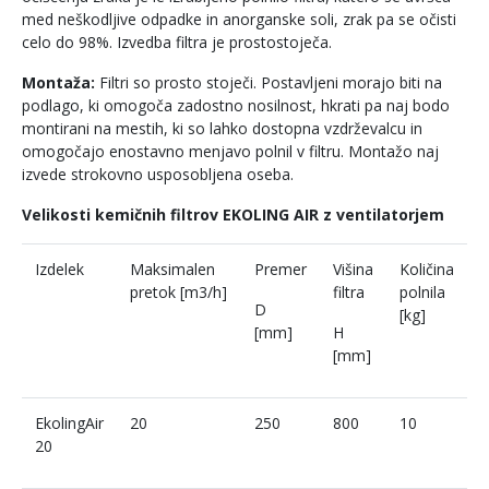
med neškodljive odpadke in anorganske soli, zrak pa se očisti
Filtri
celo do 98%. Izvedba filtra je prostostoječa.
Montaža:
Filtri so prosto stoječi. Postavljeni morajo biti na
Novice
podlago, ki omogoča zadostno nosilnost, hkrati pa naj bodo
montirani na mestih, ki so lahko dostopna vzdrževalcu in
omogočajo enostavno menjavo polnil v filtru. Montažo naj
izvede strokovno usposobljena oseba.
Velikosti kemičnih filtrov EKOLING AIR z ventilatorjem
Izdelek
Maksimalen
Premer
Višina
Količina
pretok [m
3
/h]
filtra
polnila
D
[kg]
[mm]
H
[mm]
EkolingAir
20
250
800
10
20